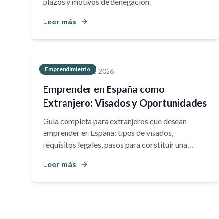
plazos y motivos de denegación.
Leer más
Emprendimiento
30 de marzo de 2026
Emprender en España como
Extranjero: Visados y Oportunidades
Guía completa para extranjeros que desean
emprender en España: tipos de visados,
requisitos legales, pasos para constituir una
empresa y oportunidades de negocio en 2026.
Leer más