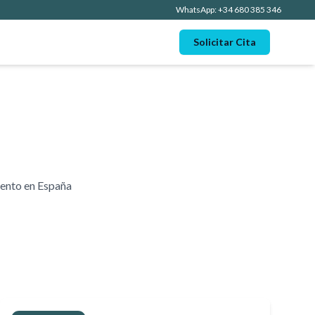
WhatsApp: +34 680 385 346
Solicitar Cita
iento en España