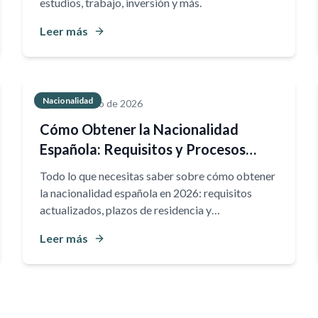
estudios, trabajo, inversión y más.
Leer más
Nacionalidad
30 de marzo de 2026
Cómo Obtener la Nacionalidad
Española: Requisitos y Procesos
Actualizados
Todo lo que necesitas saber sobre cómo obtener
la nacionalidad española en 2026: requisitos
actualizados, plazos de residencia y
procedimientos según tu situación.
Leer más