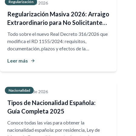
Regularización
20 de abril de 2026
Regularización Masiva 2026: Arraigo
Extraordinario para No Solicitantes
de Asilo
Todo sobre el nuevo Real Decreto 316/2026 que
modifica el RD 1155/2024: requisitos,
documentación, plazos y efectos de la
regularización extraordinaria para personas no
Leer más
solicitantes de asilo.
Nacionalidad
20 de abril de 2026
Tipos de Nacionalidad Española:
Guía Completa 2025
Conoce todas las vías para obtener la
nacionalidad española: por residencia, Ley de