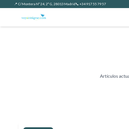
📍 C/ Montera Nº 24, 2º G, 28013 Madrid
📞 +34 917 55 79 57
Artículos actu