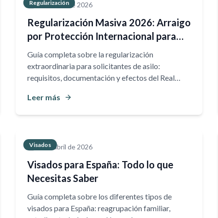
Regularización
20 de abril de 2026
Regularización Masiva 2026: Arraigo
por Protección Internacional para
Solicitantes de Asilo
Guía completa sobre la regularización
extraordinaria para solicitantes de asilo:
requisitos, documentación y efectos del Real
Decreto 316/2026 que modifica el RD
Leer más
1155/2024.
Visados
20 de abril de 2026
Visados para España: Todo lo que
Necesitas Saber
Guía completa sobre los diferentes tipos de
visados para España: reagrupación familiar,