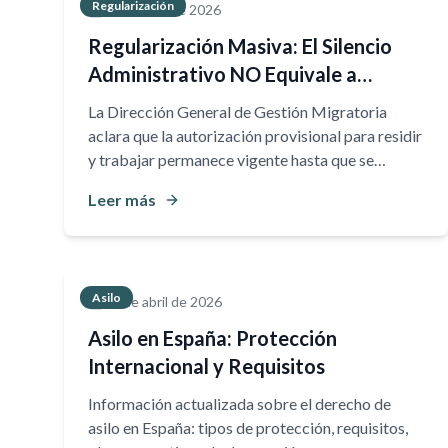
Regularización
27 de julio de 2026
Regularización Masiva: El Silencio
Administrativo NO Equivale a
Denegación
La Dirección General de Gestión Migratoria
aclara que la autorización provisional para residir
y trabajar permanece vigente hasta que se
notifique una resolución expresa.
Leer más
Asilo
20 de abril de 2026
Asilo en España: Protección
Internacional y Requisitos
Información actualizada sobre el derecho de
asilo en España: tipos de protección, requisitos,