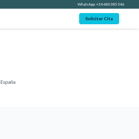
WhatsApp: +34 680 385 346
Solicitar Cita
n España