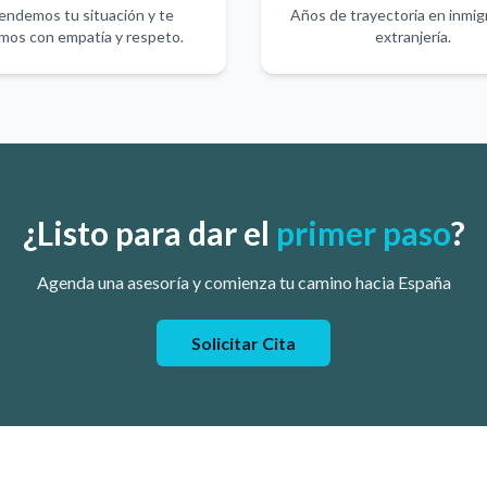
endemos tu situación y te
Años de trayectoria en inmig
mos con empatía y respeto.
extranjería.
¿Listo para dar el
primer paso
?
Agenda una asesoría y comienza tu camino hacia España
Solicitar Cita