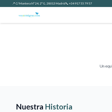
📍 C/ Montera Nº 24, 2º G, 28013 Madrid
📞 +34 917 55 79 57
Un equi
Nuestra
Historia