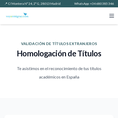
📍 C/ Montera Nº 24, 2º G, 28013 Madrid
WhatsApp: +34 680 385 346
Abr
VALIDACIÓN DE TÍTULOS EXTRANJEROS
Homologación de Títulos
Te asistimos en el reconocimiento de tus títulos
académicos en España